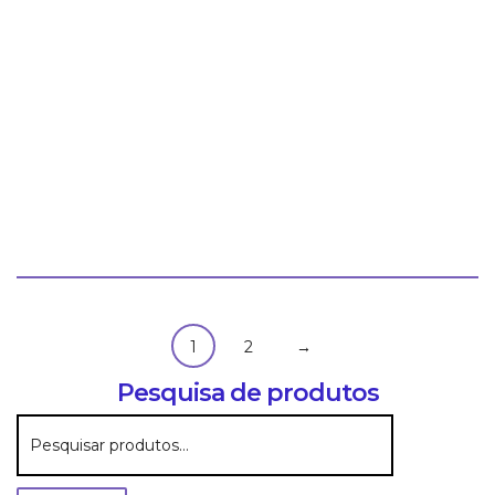
KIT'S
MARCO BONI
Kit Promocional Antisséptico + Creme Dental HILLO
4739
HILLO
KIT'S
Saúde Bucal
1
2
→
Pesquisa de produtos