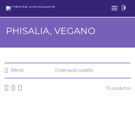
0
PHISALIA, VEGANO
Filtros
13 produtos
Condicionador Pura Vitalidade Vegano/Natural 300ml
PHYSALIS 92003
Outros
PHISALIA, VEGANO