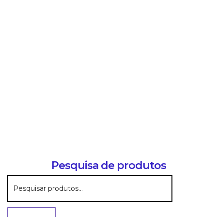
Shampoo Puro Cuidado Vegano/Natural 300ml
PHYSALIS 91002
Outros
PHISALIA, VEGANO
Shampoo Puro Equilíbrio Vegano/Natural 300ml
PHYSALIS 91001
Outros
PHISALIA, VEGANO
Pesquisa de produtos