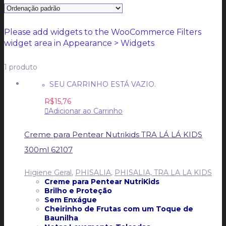
CARRINHO
CARRINHO
0
Please add widgets to the WooCommerce Filters
widget area in Appearance > Widgets
1 produto
SEU CARRINHO ESTÁ VAZIO.
R$
15,76
Adicionar ao Carrinho
Creme para Pentear Nutrikids TRA LÁ LÁ KIDS
300ml 62107
Higiene Geral
,
PHISALIA
,
PHISALIA, TRA LA LA KIDS
Creme para Pentear NutriKids
Brilho e Proteção
Sem Enxágue
Cheirinho de Frutas com um Toque de
Baunilha