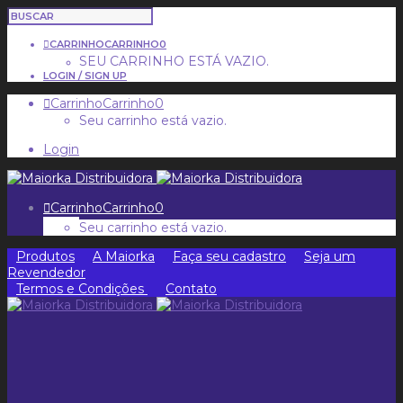
CARRINHO
CARRINHO
0
SEU CARRINHO ESTÁ VAZIO.
LOGIN / SIGN UP
Carrinho
Carrinho
0
Seu carrinho está vazio.
Login
Carrinho
Carrinho
0
Seu carrinho está vazio.
Produtos
A Maiorka
Faça seu cadastro
Seja um
Revendedor
Termos e Condições
Contato