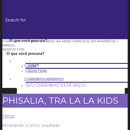
Search for:
POR FAVOR ATRIBUA UM MENU AO MENU PRINCIPAL EM APARÊNCIA >
MENUS
SEARCH FOR:
LOGIN
LOGIN
CADASTRAR
CARRINHO
CARRINHO
0
SEU CARRINHO ESTÁ VAZIO.
PHISALIA, TRA LA LA KIDS
CADASTRAR
Filtros
Mostrando o único resultado