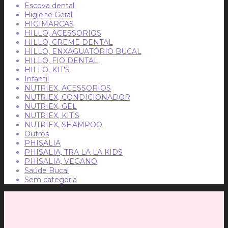
Escova dental
Higiene Geral
HIGIMARCAS
HILLO, ACESSORIOS
HILLO, CREME DENTAL
HILLO, ENXAGUATÓRIO BUCAL
HILLO, FIO DENTAL
HILLO, KIT'S
Infantil
NUTRIEX, ACESSORIOS
NUTRIEX, CONDICIONADOR
NUTRIEX, GEL
NUTRIEX, KIT'S
NUTRIEX, SHAMPOO
Outros
PHISALIA
PHISALIA, TRA LA LA KIDS
PHISALIA, VEGANO
Saúde Bucal
Sem categoria