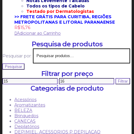
Notas Levemente Talcadas
Todos os tipos de Cabelo
Testado por Dermatologistas
>> FRETE GRÁTIS PARA CURITIBA, REGIÕES
METROPOLITANAS E LITORAL PARANAENSE
R$
15,76
Adicionar ao Carrinho
Pesquisa de produtos
Pesquisar por:
Pesquisar
Filtrar por preço
Filtrar
Categorias de produto
Acessórios
Aromatizantes
BELEZA
Brinquedos
CANECAS
Depilatórios
DEPIMIEL, ACESSORIOS P DEPILACAO