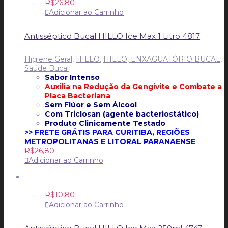
R$
26,80
Adicionar ao Carrinho
Antisséptico Bucal HILLO Ice Max 1 Litro 4817
Higiene Geral
,
HILLO
,
HILLO, ENXAGUATÓRIO BUCAL
,
Saúde Bucal
Sabor Intenso
Auxilia na Redução da Gengivite e
Combate a
Placa Bacteriana
Sem Flúor e
Sem Álcool
Com Triclosan (agente bacteriostático)
Produto Clinicamente Testado
>> FRETE GRÁTIS PARA CURITIBA, REGIÕES
METROPOLITANAS E LITORAL PARANAENSE
R$
26,80
Adicionar ao Carrinho
R$
10,80
Adicionar ao Carrinho