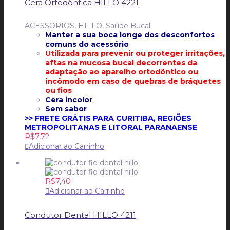
Cera Ortodôntica HILLO 4221
ACESSORIOS
,
HILLO
,
Saúde Bucal
Manter a sua boca longe dos desconfortos
comuns do acessório
Utilizada para prevenir ou proteger irritações,
aftas na mucosa bucal decorrentes da
adaptação ao aparelho ortodôntico ou
incômodo em caso de quebras de bráquetes
ou fios
Cera incolor
Sem sabor
>> FRETE GRÁTIS PARA CURITIBA, REGIÕES
METROPOLITANAS E LITORAL PARANAENSE
R$
7,72
Adicionar ao Carrinho
R$
7,40
Adicionar ao Carrinho
Condutor Dental HILLO 4211