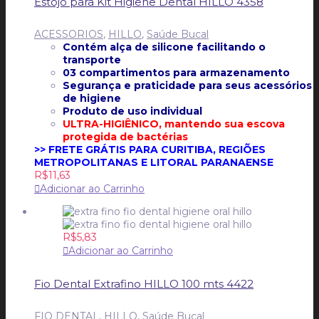
Estojo para Kit Higiene Dental HILLO 4358
ACESSORIOS
,
HILLO
,
Saúde Bucal
Contém alça de silicone facilitando o
transporte
03 compartimentos para armazenamento
Segurança e praticidade para seus acessórios
de higiene
Produto de uso individual
ULTRA-HIGIÊNICO, mantendo s
ua escova
protegida de bactérias
>> FRETE GRÁTIS PARA CURITIBA, REGIÕES
METROPOLITANAS E LITORAL PARANAENSE
R$
11,63
Adicionar ao Carrinho
R$
5,83
Adicionar ao Carrinho
Fio Dental Extrafino HILLO 100 mts 4422
FIO DENTAL
,
HILLO
,
Saúde Bucal