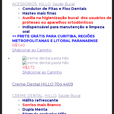
ACESSORIOS
,
HILLO
,
Saúde Bucal
Condutor de Fitas e Fios Dentais
Hastes mais finas
Auxilia na higienização bucal dos usuários de
próteses ou aparelhos ortodônticos
Indispensável para manutenção e limpeza
oral
>> FRETE GRÁTIS PARA CURITIBA, REGIÕES
METROPOLITANAS E LITORAL PARANAENSE
R$
7,40
Adicionar ao Carrinho
R$
2,72
Adicionar ao Carrinho
Creme Dental HILLO 70g 4409
CREME DENTAL
,
HILLO
,
Saúde Bucal
Hálito refrescante
Sorriso mais Branco
Dupla Menta
Fórmula exclusiva Hillo