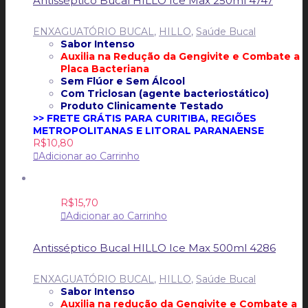
Antisséptico Bucal HILLO Ice Max 250ml 4747
ENXAGUATÓRIO BUCAL
,
HILLO
,
Saúde Bucal
Sabor Intenso
Auxilia na Redução da Gengivite e
Combate a
Placa Bacteriana
Sem Flúor e
Sem Álcool
Com Triclosan (agente bacteriostático)
Produto Clinicamente Testado
>> FRETE GRÁTIS PARA CURITIBA, REGIÕES
METROPOLITANAS E LITORAL PARANAENSE
R$
10,80
Adicionar ao Carrinho
R$
15,70
Adicionar ao Carrinho
Antisséptico Bucal HILLO Ice Max 500ml 4286
ENXAGUATÓRIO BUCAL
,
HILLO
,
Saúde Bucal
Sabor Intenso
Auxilia na redução da Gengivite e
Combate a