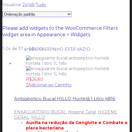
Visualizar
24
/
48
/
Tudo
CARRINHO
CARRINHO
0
Please add widgets to the WooCommerce Filters
widget area in Appearance > Widgets
1-24 de 37 produtos
SEU CARRINHO ESTÁ VAZIO.
R$
26,80
Adicionar ao Carrinho
Antisséptico Bucal HILLO Hortelã 1 Litro 4816
ENXAGUATÓRIO BUCAL
,
Higiene Geral
,
HIGIENE
GERAL
,
HILLO
Auxilia na redução da Gengivite e
Combate a
placa bacteriana