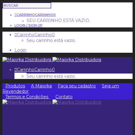
CARRINHO
CARRINHO
0
SEU CARRINHO ESTÁ VAZIO.
LOGIN / SIGN UP
Carrinho
Carrinho
0
Seu carrinho está vazio.
Login
Carrinho
Carrinho
0
Seu carrinho está vazio.
Produtos
A Maiorka
Faça seu cadastro
Seja um
Revendedor
Termos e Condições
Contato