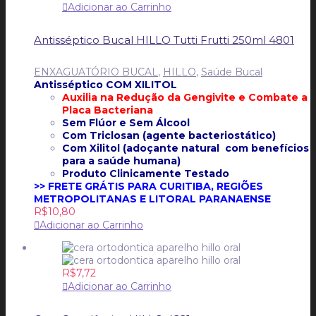
Adicionar ao Carrinho
Antisséptico Bucal HILLO Tutti Frutti 250ml 4801
ENXAGUATÓRIO BUCAL
,
HILLO
,
Saúde Bucal
Antisséptico COM XILITOL
Auxilia na Redução da Gengivite e
Combate a
Placa Bacteriana
Sem Flúor e
Sem Álcool
Com Triclosan (agente bacteriostático)
Com Xilitol (adoçante natural com benefícios
para a saúde humana)
Produto Clinicamente Testado
>> FRETE GRÁTIS PARA CURITIBA, REGIÕES
METROPOLITANAS E LITORAL PARANAENSE
R$
10,80
Adicionar ao Carrinho
R$
7,72
Adicionar ao Carrinho