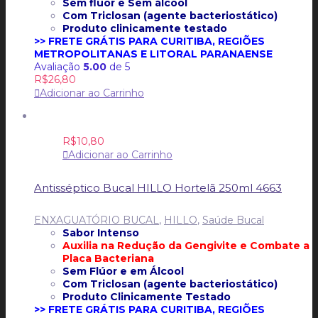
Sem flúor e
Sem álcool
Com Triclosan (agente bacteriostático)
Produto clinicamente testado
>> FRETE GRÁTIS PARA CURITIBA, REGIÕES
METROPOLITANAS E LITORAL PARANAENSE
Avaliação
5.00
de 5
R$
26,80
Adicionar ao Carrinho
R$
10,80
Adicionar ao Carrinho
Antisséptico Bucal HILLO Hortelã 250ml 4663
ENXAGUATÓRIO BUCAL
,
HILLO
,
Saúde Bucal
Sabor Intenso
Auxilia na Redução da Gengivite e
Combate a
Placa Bacteriana
Sem Flúor e
em Álcool
Com Triclosan (agente bacteriostático)
Produto Clinicamente Testado
>> FRETE GRÁTIS PARA CURITIBA, REGIÕES