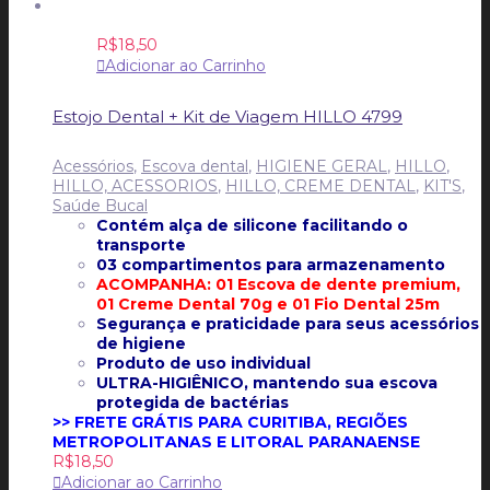
R$
18,50
Adicionar ao Carrinho
Estojo Dental + Kit de Viagem HILLO 4799
Acessórios
,
Escova dental
,
HIGIENE GERAL
,
HILLO
,
HILLO, ACESSORIOS
,
HILLO, CREME DENTAL
,
KIT'S
,
Saúde Bucal
Contém alça de silicone facilitando o
transporte
03 compartimentos para armazenamento
ACOMPANHA: 01 Escova de dente premium,
01 Creme Dental 70g e 01 Fio Dental 25m
Segurança e praticidade para seus acessórios
de higiene
Produto de uso individual
ULTRA-HIGIÊNICO, mantendo s
ua escova
protegida de bactérias
>> FRETE GRÁTIS PARA CURITIBA, REGIÕES
METROPOLITANAS E LITORAL PARANAENSE
R$
18,50
Adicionar ao Carrinho