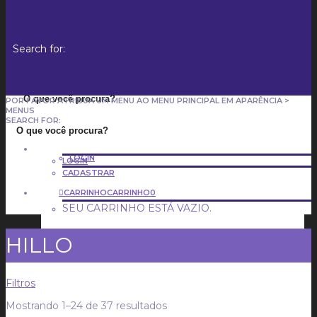
Search for:
POR FAVOR ATRIBUA UM MENU AO MENU PRINCIPAL EM APARÊNCIA >
MENUS
SEARCH FOR:
LOGIN
LOGIN
CADASTRAR
CARRINHO
CARRINHO
0
SEU CARRINHO ESTÁ VAZIO.
HILLO
CADASTRAR
Filtros
Mostrando 1–24 de 37 resultados