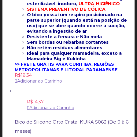
esterilizável, inodoro,
ULTRA-HIGIÊNICO
SISTEMA PREVENTIVO DE CÓLICA
O bico possui um respiro posicionado na
parte superior (quando está na posição de
uso) que se abre quando ocorre a sucção,
evitando a ingestão de ar
Resistente a fervura e Não mela
Sem bordas ou rebarbas cortantes
Não retém resíduos alimentares
Ideal para qualquer mamadeira, exceto a
Mamadeira Big e Kukinha
>> FRETE GRÁTIS PARA CURITIBA, REGIÕES
METROPOLITANAS E LITORAL PARANAENSE
R$
18,34
Adicionar ao Carrinho
R$
14,37
Adicionar ao Carrinho
Bico de Silicone Orto Cristal KUKA 5063 (De 0 à 6
meses)