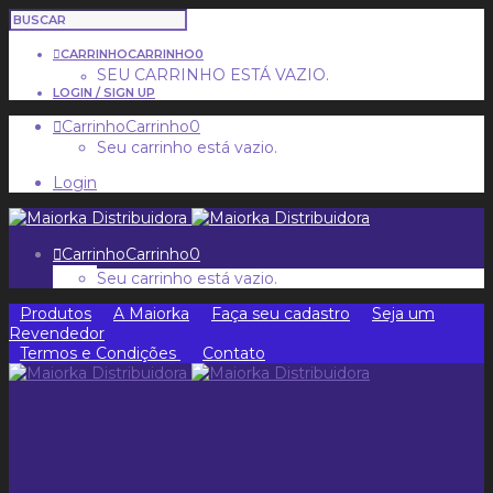
CARRINHO
CARRINHO
0
SEU CARRINHO ESTÁ VAZIO.
LOGIN / SIGN UP
Carrinho
Carrinho
0
Seu carrinho está vazio.
Login
Carrinho
Carrinho
0
Seu carrinho está vazio.
Produtos
A Maiorka
Faça seu cadastro
Seja um
Revendedor
Termos e Condições
Contato