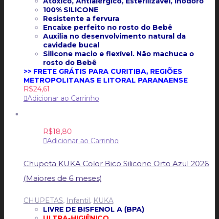
Atóxico, Antialérgico, Esterilizável, Inodoro
100% SILICONE
Resistente a fervura
Encaixe perfeito no rosto do Bebê
Auxilia no desenvolvimento natural da
cavidade bucal
Silicone macio e flexível. Não machuca o
rosto do Bebê
>> FRETE GRÁTIS PARA CURITIBA, REGIÕES
METROPOLITANAS E LITORAL PARANAENSE
R$
24,61
Adicionar ao Carrinho
R$
18,80
Adicionar ao Carrinho
Chupeta KUKA Color Bico Silicone Orto Azul 2026
(Maiores de 6 meses)
CHUPETAS
,
Infantil
,
KUKA
LIVRE DE BISFENOL A (BPA)
ULTRA-HIGIÊNICO