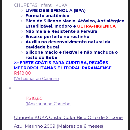
CHUPETAS
,
Infantil
,
KUKA
LIVRE DE BISFENOL A (BPA)
Formato anatômico
Bico de Silicone Macio,
Atóxico, Antialérgico,
Esterilizável, Inodoro e
ULTRA-HIGIÊNICA
Não mela e
Resistente a Fervura
Encaixe perfeito no rostinho
Auxilia no desenvolvimento natural da
cavidade bucal
Silicone macio e flexível e não machuca o
rosto do Bebê
>> FRETE GRÁTIS PARA CURITIBA, REGIÕES
METROPOLITANAS E LITORAL PARANAENSE
R$
18,80
Adicionar ao Carrinho
R$
18,80
Adicionar ao Carrinho
Chupeta KUKA Cristal Color Bico Orto de Silicone
Azul Marinho 2009 (Maiores de 6 meses)