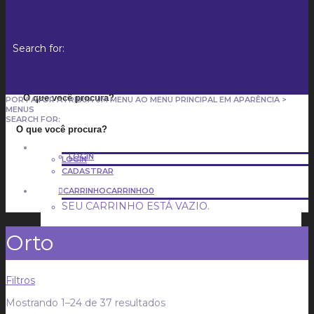
Search for:
POR FAVOR ATRIBUA UM MENU AO MENU PRINCIPAL EM APARÊNCIA >
MENUS
SEARCH FOR:
LOGIN
LOGIN
CADASTRAR
CARRINHO
CARRINHO
0
SEU CARRINHO ESTÁ VAZIO.
Orto
CADASTRAR
Filtros
Mostrando 1–24 de 37 resultados