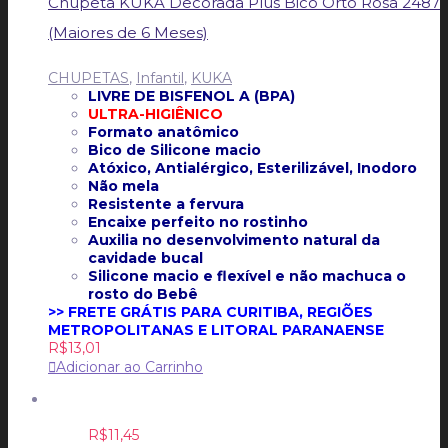
Chupeta KUKA Decorada Plus Bico Orto Rosa 2487
(Maiores de 6 Meses)
CHUPETAS
,
Infantil
,
KUKA
LIVRE DE BISFENOL A (BPA)
ULTRA-HIGIÊNICO
Formato anatômico
Bico de Silicone macio
Atóxico, Antialérgico, Esterilizável, Inodoro
Não mela
Resistente a fervura
Encaixe perfeito no rostinho
Auxilia no desenvolvimento natural da
cavidade bucal
Silicone macio e flexível e não machuca o
rosto do Bebê
>> FRETE GRÁTIS PARA CURITIBA, REGIÕES
METROPOLITANAS E LITORAL PARANAENSE
R$
13,01
Adicionar ao Carrinho
R$
11,45