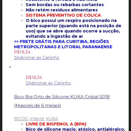
Sem bordas ou rebarbas cortantes
Não retém resíduos alimentares
SISTEMA PREVENTIVO DE CÓLICA
O bico possui um respiro posicionado na
parte superior (quando está na posição de
uso) que se abre quando ocorre a sucção,
evitando a ingestão de ar
>> FRETE GRÁTIS PARA CURITIBA, REGIÕES
METROPOLITANAS E LITORAL PARANAENSE
R$
18,34
Adicionar ao Carrinho
R$
18,34
Adicionar ao Carrinho
Bico Big Orto de Silicone KUKA Cristal 5018
(Maiores de 6 meses)
BICOS
,
Infantil
,
KUKA
LIVRE DE BISFENOL A (BPA)
Bico de silicone macio, atóxico, antialérgico,