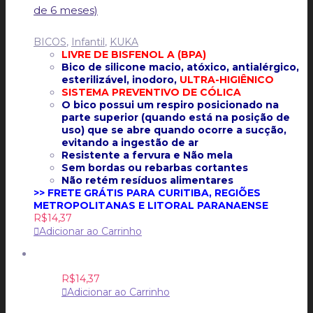
de 6 meses)
BICOS
,
Infantil
,
KUKA
LIVRE DE BISFENOL A (BPA)
Bico de silicone macio, atóxico, antialérgico,
esterilizável, inodoro,
ULTRA-HIGIÊNICO
SISTEMA PREVENTIVO DE CÓLICA
O bico possui um respiro posicionado na
parte superior (quando está na posição de
uso) que se abre quando ocorre a sucção,
evitando a ingestão de ar
Resistente a fervura e Não mela
Sem bordas ou rebarbas cortantes
Não retém resíduos alimentares
>> FRETE GRÁTIS PARA CURITIBA, REGIÕES
METROPOLITANAS E LITORAL PARANAENSE
R$
14,37
Adicionar ao Carrinho
R$
14,37
Adicionar ao Carrinho