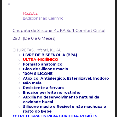
R$
25,02
Adicionar ao Carrinho
Chupeta de Silicone KUKA Soft Comfort Cristal
2901 (De 0 à 6 Meses)
CHUPETAS
,
Infantil
,
KUKA
LIVRE DE BISFENOL A (BPA)
ULTRA-HIGIÊNICO
Formato anatômico
Bico de Silicone macio
100% SILICONE
Atóxico, Antialérgico, Esterilizável, Inodoro
Não mela
Resistente a fervura
Encaixe perfeito no rostinho
Auxilia no desenvolvimento natural da
cavidade bucal
Silicone macio e flexível e não machuca o
rosto do Bebê
>> FRETE GRÁTIS PARA CURITIBA, REGIÕES