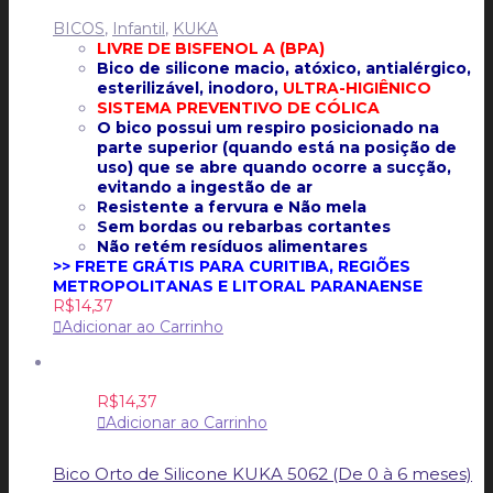
BICOS
,
Infantil
,
KUKA
LIVRE DE BISFENOL A (BPA)
Bico de silicone macio, atóxico, antialérgico,
esterilizável, inodoro,
ULTRA-HIGIÊNICO
SISTEMA PREVENTIVO DE CÓLICA
O bico possui um respiro posicionado na
parte superior (quando está na posição de
uso) que se abre quando ocorre a sucção,
evitando a ingestão de ar
Resistente a fervura e Não mela
Sem bordas ou rebarbas cortantes
Não retém resíduos alimentares
>> FRETE GRÁTIS PARA CURITIBA, REGIÕES
METROPOLITANAS E LITORAL PARANAENSE
R$
14,37
Adicionar ao Carrinho
R$
14,37
Adicionar ao Carrinho
Bico Orto de Silicone KUKA 5062 (De 0 à 6 meses)