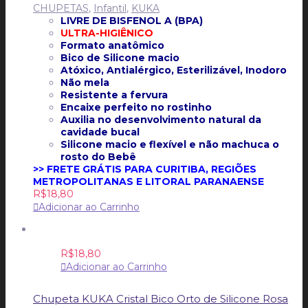
CHUPETAS
,
Infantil
,
KUKA
LIVRE DE BISFENOL A (BPA)
ULTRA-HIGIÊNICO
Formato anatômico
Bico de Silicone macio
Atóxico, Antialérgico, Esterilizável, Inodoro
Não mela
Resistente a fervura
Encaixe perfeito no rostinho
Auxilia no desenvolvimento natural da
cavidade bucal
Silicone macio e flexível e não machuca o
rosto do Bebê
>> FRETE GRÁTIS PARA CURITIBA, REGIÕES
METROPOLITANAS E LITORAL PARANAENSE
R$
18,80
Adicionar ao Carrinho
R$
18,80
Adicionar ao Carrinho
Chupeta KUKA Cristal Bico Orto de Silicone Rosa