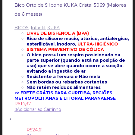
Bico Orto de Silicone KUKA Cristal 5069 (Maiores
de 6 meses)
BICOS
,
Infantil
,
KUKA
LIVRE DE BISFENOL A (BPA)
Bico de silicone macio, atóxico, antialérgico,
esterilizável, inodoro,
ULTRA-HIGIÊNICO
SISTEMA PREVENTIVO DE CÓLICA
O bico possui um respiro posicionado na
parte superior (quando está na posição de
uso) que se abre quando ocorre a sucção,
evitando a ingestão de ar
Resistente a fervura e
Não mela
Sem bordas ou rebarbas cortantes
Não retém resíduos alimentares
>> FRETE GRÁTIS PARA CURITIBA, REGIÕES
METROPOLITANAS E LITORAL PARANAENSE
R$
14,37
Adicionar ao Carrinho
R$
24,61