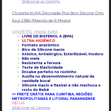
Adicionar ao Carrinho
Chupeta KUKA Decorada Plus Bico Silicone Orto
Azul 2386 (Maiores de 6 Meses)
CHUPETAS
,
Infantil
,
KUKA
LIVRE DE BISFENOL A (BPA)
ULTRA-HIGIÊNICO
Formato anatômico
Bico de Silicone macio
Atóxico, Antialérgico, Esterilizável, Inodoro
Não mela
Resistente a fervura
Teste de Elasticidade
Encaixe perfeito no rostinho
Auxilia no desenvolvimento natural da
cavidade bucal
Silicone macio e flexível e não machuca o
rosto do Bebê
>> FRETE GRÁTIS PARA CURITIBA, REGIÕES
METROPOLITANAS E LITORAL PARANAENSE
R$
11,45
Adicionar ao Carrinho