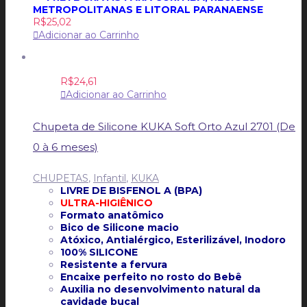
METROPOLITANAS E LITORAL PARANAENSE
R$
25,02
Adicionar ao Carrinho
R$
24,61
Adicionar ao Carrinho
Chupeta de Silicone KUKA Soft Orto Azul 2701 (De
0 à 6 meses)
CHUPETAS
,
Infantil
,
KUKA
LIVRE DE BISFENOL A (BPA)
ULTRA-HIGIÊNICO
Formato anatômico
Bico de Silicone macio
Atóxico, Antialérgico, Esterilizável, Inodoro
100% SILICONE
Resistente a fervura
Encaixe perfeito no rosto do Bebê
Auxilia no desenvolvimento natural da
cavidade bucal