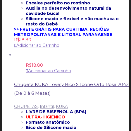
Encaixe perfeito no rostinho
Auxilia no desenvolvimento natural da
cavidade bucal
Silicone macio e flexível e não machuca o
rosto do Beb
ê
>> FRETE GRÁTIS PARA CURITIBA, REGIÕES
METROPOLITANAS E LITORAL PARANAENSE
R$
18,80
Adicionar ao Carrinho
R$
18,80
Adicionar ao Carrinho
Chupeta KUKA Lovely Bico Silicone Orto Rosa 2042
(De 0 à 6 Meses)
CHUPETAS
,
Infantil
,
KUKA
LIVRE DE BISFENOL A (BPA)
ULTRA-HIGIÊNICO
Formato anatômico
Bico de Silicone macio