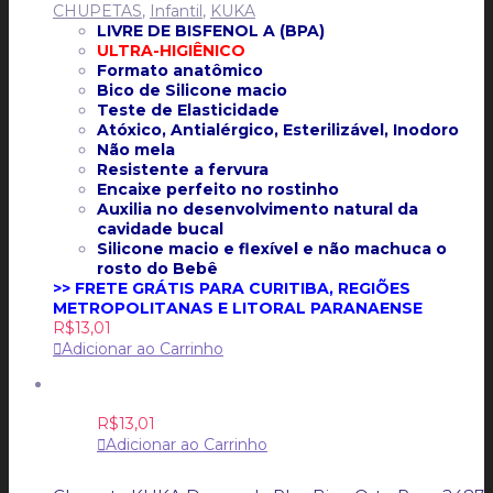
CHUPETAS
,
Infantil
,
KUKA
LIVRE DE BISFENOL A (BPA)
ULTRA-HIGIÊNICO
Formato anatômico
Bico de Silicone macio
Teste de Elasticidade
Atóxico, Antialérgico, Esterilizável, Inodoro
Não mela
Resistente a fervura
Encaixe perfeito no rostinho
Auxilia no desenvolvimento natural da
cavidade bucal
Silicone macio e flexível e não machuca o
rosto do Bebê
>> FRETE GRÁTIS PARA CURITIBA, REGIÕES
METROPOLITANAS E LITORAL PARANAENSE
R$
13,01
Adicionar ao Carrinho
R$
13,01
Adicionar ao Carrinho