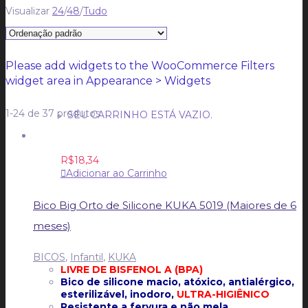
Visualizar
24
/
48
/
Tudo
CARRINHO
CARRINHO
0
Please add widgets to the WooCommerce Filters
widget area in Appearance > Widgets
1-24 de 37 produtos
SEU CARRINHO ESTÁ VAZIO.
R$
18,34
Adicionar ao Carrinho
Bico Big Orto de Silicone KUKA 5019 (Maiores de 6
meses)
BICOS
,
Infantil
,
KUKA
LIVRE DE BISFENOL A (BPA)
Bico de silicone macio, atóxico, antialérgico,
esterilizável, inodoro,
ULTRA-HIGIÊNICO
Resistente a fervura e não mela