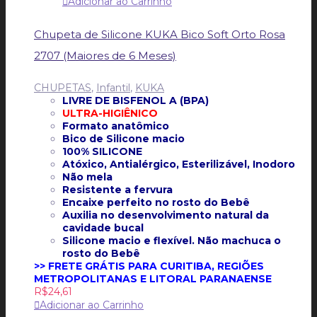
Adicionar ao Carrinho
Chupeta de Silicone KUKA Bico Soft Orto Rosa
2707 (Maiores de 6 Meses)
CHUPETAS
,
Infantil
,
KUKA
LIVRE DE BISFENOL A (BPA)
ULTRA-HIGIÊNICO
Formato anatômico
Bico de Silicone macio
100% SILICONE
Atóxico, Antialérgico, Esterilizável, Inodoro
Não mela
Resistente a fervura
Encaixe perfeito no rosto do Bebê
Auxilia no desenvolvimento natural da
cavidade bucal
Silicone macio e flexível. Não machuca o
rosto do Bebê
>> FRETE GRÁTIS PARA CURITIBA, REGIÕES
METROPOLITANAS E LITORAL PARANAENSE
R$
24,61
Adicionar ao Carrinho