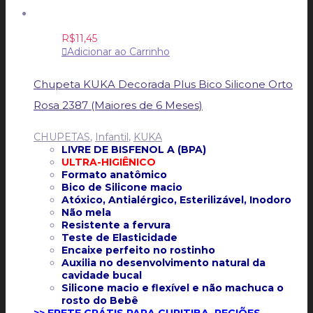
R$
11,45
Adicionar ao Carrinho
Chupeta KUKA Decorada Plus Bico Silicone Orto
Rosa 2387 (Maiores de 6 Meses)
CHUPETAS
,
Infantil
,
KUKA
LIVRE DE BISFENOL A (BPA)
ULTRA-HIGIÊNICO
Formato anatômico
Bico de Silicone macio
Atóxico, Antialérgico, Esterilizável, Inodoro
Não mela
Resistente a fervura
Teste de Elasticidade
Encaixe perfeito no rostinho
Auxilia no desenvolvimento natural da
cavidade bucal
Silicone macio e flexível e não machuca o
rosto do Bebê
>> FRETE GRÁTIS PARA CURITIBA, REGIÕES