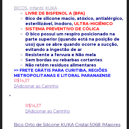
BICOS
,
Infantil
,
KUKA
LIVRE DE BISFENOL A (BPA)
Bico de silicone macio, atóxico, antialérgico,
esterilizável, inodoro,
ULTRA-HIGIÊNICO
SISTEMA PREVENTIVO DE CÓLICA
O bico possui um respiro posicionado na
parte superior (quando está na posição de
uso) que se abre quando ocorre a sucção,
evitando a ingestão de ar
Resistente a fervura e Não mela
Sem bordas ou rebarbas cortantes
Não retém resíduos alimentares
>> FRETE GRÁTIS PARA CURITIBA, REGIÕES
METROPOLITANAS E LITORAL PARANAENSE
R$
14,37
Adicionar ao Carrinho
R$
14,37
Adicionar ao Carrinho
Bico Orto de Silicone KUKA Cristal 5068 (Maiores