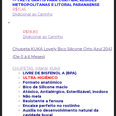
METROPOLITANAS E LITORAL PARANAENSE
R$
11,45
Adicionar ao Carrinho
R$
18,80
Adicionar ao Carrinho
Chupeta KUKA Lovely Bico Silicone Orto Azul 2041
(De 0 à 6 Meses)
CHUPETAS
,
Infantil
,
KUKA
LIVRE DE BISFENOL A (BPA)
ULTRA-HIGIÊNICO
Formato anatômico
Bico de Silicone macio
Atóxico, Antialérgico, Esterilizável, Inodoro
Não mela
Resistente a fervura
Encaixe perfeito no rostinho
Auxilia no desenvolvimento natural da
cavidade bucal