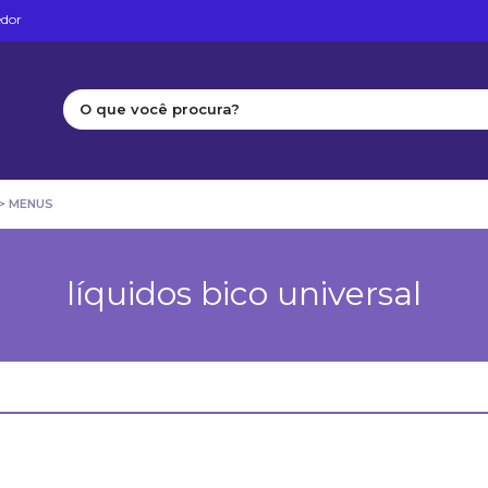
edor
Search
 > MENUS
líquidos bico universal
for: