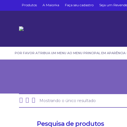
Produtos
A Maiorka
Faça seu cadastro
Seja um Revend
POR FAVOR ATRIBUA UM MENU AO MENU PRINCIPAL EM APARÊNCIA
Mostrando o único resultado
Pesquisa de produtos