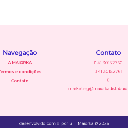
Navegação
Contato
A MAIORKA
41 3015.2760
41 3015.2761
Termos e condições
Contato
marketing@maiorkadistribuid
desenvolvido com
por
Maiorka © 2026