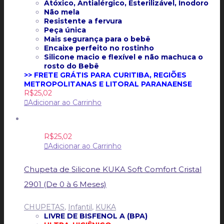
Atóxico, Antialérgico, Esterilizável, Inodoro
Não mela
Resistente a fervura
Peça única
Mais segurança para o bebê
Encaixe perfeito no rostinho
Silicone macio e flexível e não machuca o
rosto do Bebê
>> FRETE GRÁTIS PARA CURITIBA, REGIÕES
METROPOLITANAS E LITORAL PARANAENSE
R$
25,02
Adicionar ao Carrinho
R$
25,02
Adicionar ao Carrinho
Chupeta de Silicone KUKA Soft Comfort Cristal
2901 (De 0 à 6 Meses)
CHUPETAS
,
Infantil
,
KUKA
LIVRE DE BISFENOL A (BPA)