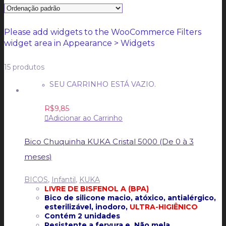
CARRINHO
CARRINHO
0
Please add widgets to the WooCommerce Filters
widget area in Appearance > Widgets
15 produtos
SEU CARRINHO ESTÁ VAZIO.
R$
9,85
Adicionar ao Carrinho
Bico Chuquinha KUKA Cristal 5000 (De 0 à 3
meses)
BICOS
,
Infantil
,
KUKA
LIVRE DE BISFENOL A (BPA)
Bico de silicone macio, atóxico, antialérgico,
esterilizável, inodoro,
ULTRA-HIGIÊNICO
Contém 2 unidades
Resistente a fervura e Não mela