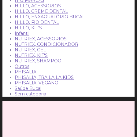
HIGIMARCAS
HILLO, ACESSORIOS
HILLO, CREME DENTAL
HILLO, ENXAGUATÓRIO BUCAL
HILLO, FIO DENTAL
HILLO, KIT'S
Infantil
NUTRIEX, ACESSORIOS
NUTRIEX, CONDICIONADOR
NUTRIEX, GEL
NUTRIEX, KIT'S
NUTRIEX, SHAMPOO
Outros
PHISALIA
PHISALIA, TRA LA LA KIDS
PHISALIA, VEGANO
Saúde Bucal
Sem categoria