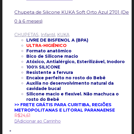
Chupeta de Silicone KUKA Soft Orto Azul 2701 (De
0 à 6 meses)
CHUPETAS
,
Infantil
,
KUKA
LIVRE DE BISFENOL A (BPA)
ULTRA-HIGIÊNICO
Formato anatômico
Bico de Silicone macio
Atóxico, Antialérgico, Esterilizável, Inodoro
100% SILICONE
Resistente a fervura
Encaixe perfeito no rosto do Bebê
Auxilia no desenvolvimento natural da
cavidade bucal
Silicone macio e flexível. Não machuca o
rosto do Bebê
>> FRETE GRÁTIS PARA CURITIBA, REGIÕES
METROPOLITANAS E LITORAL PARANAENSE
R$
24,61
Adicionar ao Carrinho