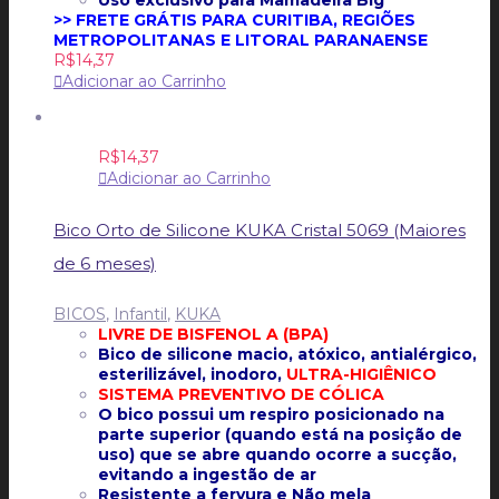
>> FRETE GRÁTIS PARA CURITIBA, REGIÕES
METROPOLITANAS E LITORAL PARANAENSE
R$
14,37
Adicionar ao Carrinho
R$
14,37
Adicionar ao Carrinho
Bico Orto de Silicone KUKA Cristal 5069 (Maiores
de 6 meses)
BICOS
,
Infantil
,
KUKA
LIVRE DE BISFENOL A (BPA)
Bico de silicone macio, atóxico, antialérgico,
esterilizável, inodoro,
ULTRA-HIGIÊNICO
SISTEMA PREVENTIVO DE CÓLICA
O bico possui um respiro posicionado na
parte superior (quando está na posição de
uso) que se abre quando ocorre a sucção,
evitando a ingestão de ar
Resistente a fervura e
Não mela