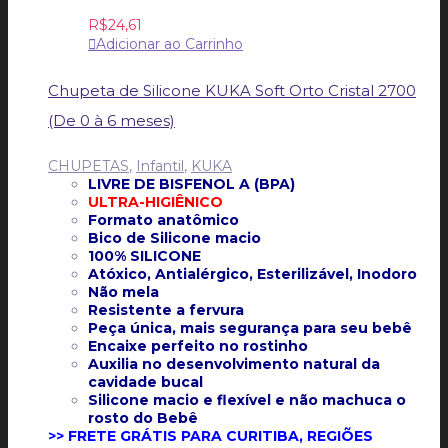
R$
24,61
Adicionar ao Carrinho
Chupeta de Silicone KUKA Soft Orto Cristal 2700
(De 0 à 6 meses)
CHUPETAS
,
Infantil
,
KUKA
LIVRE DE BISFENOL A (BPA)
ULTRA-HIGIÊNICO
Formato anatômico
Bico de Silicone macio
100% SILICONE
Atóxico, Antialérgico, Esterilizável, Inodoro
Não mela
Resistente a fervura
Peça única, mais segurança para seu bebê
Encaixe perfeito no rostinho
Auxilia no desenvolvimento natural da
cavidade bucal
Silicone macio e flexível e não machuca o
rosto do Bebê
>> FRETE GRÁTIS PARA CURITIBA, REGIÕES