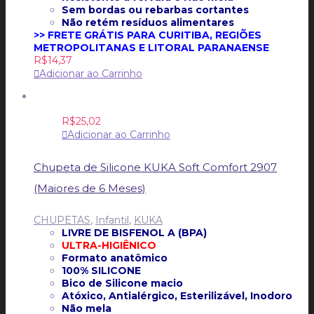
Sem bordas ou rebarbas cortantes
Não retém resíduos alimentares
>> FRETE GRÁTIS PARA CURITIBA, REGIÕES
METROPOLITANAS E LITORAL PARANAENSE
R$
14,37
Adicionar ao Carrinho
R$
25,02
Adicionar ao Carrinho
Chupeta de Silicone KUKA Soft Comfort 2907
(Maiores de 6 Meses)
CHUPETAS
,
Infantil
,
KUKA
LIVRE DE BISFENOL A (BPA)
ULTRA-HIGIÊNICO
Formato anatômico
100% SILICONE
Bico de Silicone macio
Atóxico, Antialérgico, Esterilizável, Inodoro
Não mela