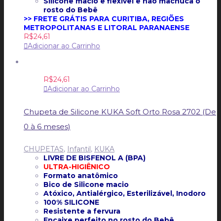
Silicone macio e flexível e não machuca o
rosto do Bebê
>> FRETE GRÁTIS PARA CURITIBA, REGIÕES
METROPOLITANAS E LITORAL PARANAENSE
R$
24,61
Adicionar ao Carrinho
R$
24,61
Adicionar ao Carrinho
Chupeta de Silicone KUKA Soft Orto Rosa 2702 (De
0 à 6 meses)
CHUPETAS
,
Infantil
,
KUKA
LIVRE DE BISFENOL A (BPA)
ULTRA-HIGIÊNICO
Formato anatômico
Bico de Silicone macio
Atóxico, Antialérgico, Esterilizável, Inodoro
100% SILICONE
Resistente a fervura
Encaixe perfeito no rosto do Bebê