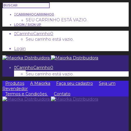
CARRINHO
CARRINHO
0
SEU CARRINHO ESTÁ VAZIO.
LOGIN / SIGN UP
Carrinho
Carrinho
0
Seu carrinho está vazio.
Login
Carrinho
Carrinho
0
Seu carrinho está vazio.
Produtos
A Maiorka
Faça seu cadastro
Seja um
Revendedor
Termos e Condições
Contato