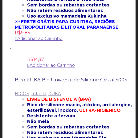
Sem bordas ou rebarbas cortantes
Não retém resíduos alimentares
Uso exclusivo mamadeira Kukinha
>> FRETE GRÁTIS PARA CURITIBA, REGIÕES
METROPOLITANAS E LITORAL PARANAENSE
R$
9,85
Adicionar ao Carrinho
R$
14,37
Adicionar ao Carrinho
Bico KUKA Big Universal de Silicone Cristal 5005
BICOS
,
Infantil
,
KUKA
LIVRE DE BISFENOL A (BPA)
Bico de silicone macio, atóxico, antialérgico,
esterilizável, inodoro,
ULTRA-HIGIÊNICO
Resistente a fervura
Não mela
Sem bordas ou rebarbas cortantes
Não retém resíduos alimentares
Uso exclusivo para Mamadeira Big