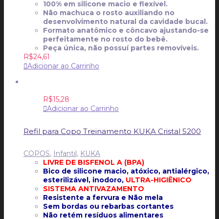
100% em silicone macio e flexível.
Não machuca o rosto auxiliando no
desenvolvimento natural da cavidade bucal.
Formato anatômico e côncavo ajustando-se
perfeitamente no rosto do bebê.
Peça única, não possuí partes removíveis.
R$
24,61
Adicionar ao Carrinho
R$
15,28
Adicionar ao Carrinho
Refil para Copo Treinamento KUKA Cristal 5200
COPOS
,
Infantil
,
KUKA
LIVRE DE BISFENOL A (BPA)
Bico de silicone macio, atóxico, antialérgico,
esterilizável, inodoro,
ULTRA-HIGIÊNICO
SISTEMA ANTIVAZAMENTO
Resistente a fervura e Não mela
Sem bordas ou rebarbas cortantes
Não retém resíduos alimentares